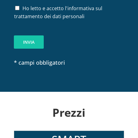
P
Ho letto e accetto l'informativa sul
r
trattamento dei dati personali
i
v
a
c
INVIA
y
*
* campi obbligatori
Prezzi