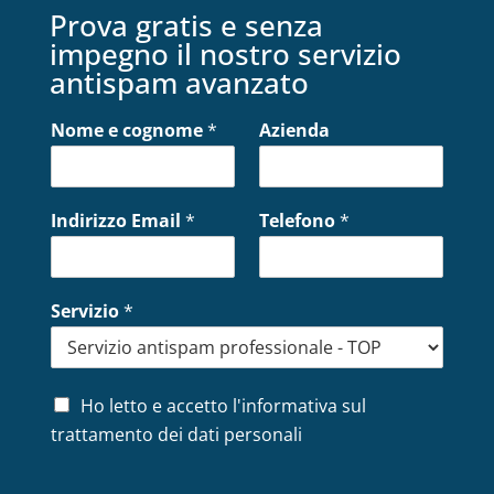
Prova gratis e senza
impegno il nostro servizio
antispam avanzato
Nome e cognome
*
Azienda
Indirizzo Email
*
Telefono
*
Servizio
*
P
Ho letto e accetto l'informativa sul
r
trattamento dei dati personali
i
v
a