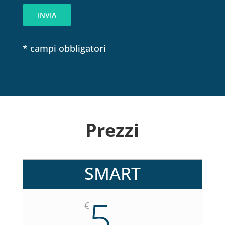
c
INVIA
y
*
* campi obbligatori
Prezzi
SMART
5
€