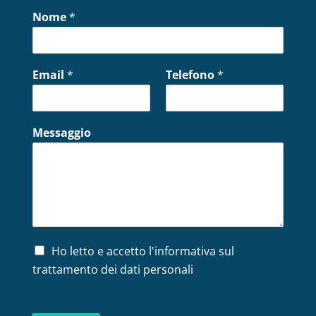
Nome
*
Email
*
Telefono
*
Messaggio
P
Ho letto e accetto l'informativa sul
r
trattamento dei dati personali
i
v
a