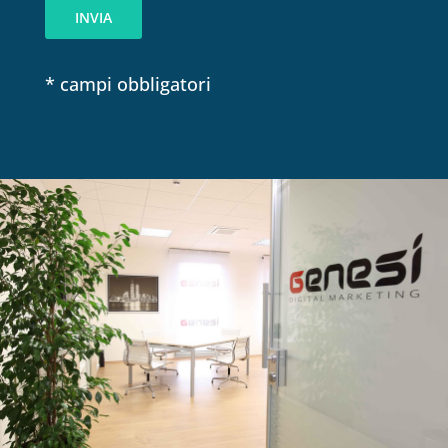
c
INVIA
y
*
* campi obbligatori