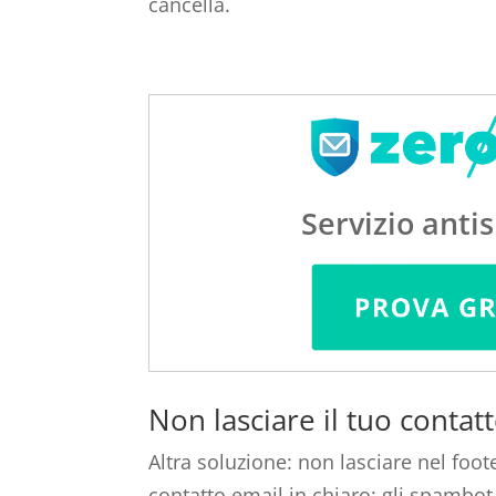
cancella.
Servizio anti
Non lasciare il tuo contatt
Altra soluzione: non lasciare nel foote
contatto email in chiaro: gli spambot