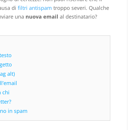
ausa di
filtri antispam
troppo severi. Qualche
inviare una
nuova email
al destinatario?
testo
getto
ag alt)
ll’email
 chi
tter?
ano in spam